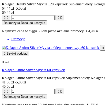
Kolagen Beauty Silver Myvita 120 kapsułek Suplement diety Kolag
64,44 zł
-5,00 zł
69,44 zł




Do koszyka
Dodaj do koszyka
Najniższa cena w ciągu 30 dni przed aktualną promocją:
64,44 zł
Promocja


Szybki podgląd
0374
Kolagen Arthro Silver Myvita 60 kapsułek
Kolagen Arthro Silver Myvita 60 kapsułek Suplement diety Kolage
41,56 zł
-5,00 zł
46,56 zł




Do koszyka
Dodaj do koszyka
Najniższa cena w ciągu 30 dni przed aktualną promocją:
41,56 zł