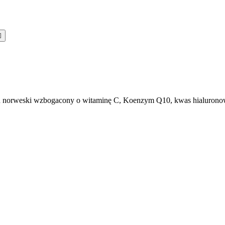

en norweski wzbogacony o witaminę C, Koenzym Q10, kwas hialuronow