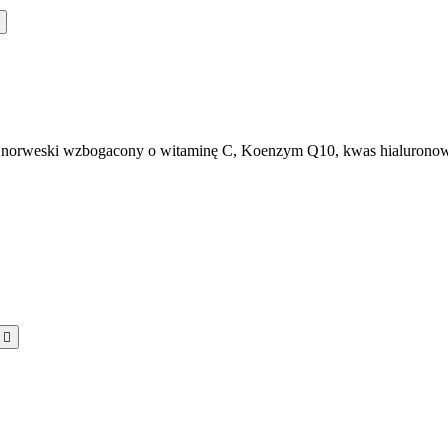
n norweski wzbogacony o witaminę C, Koenzym Q10, kwas hialuronowy
