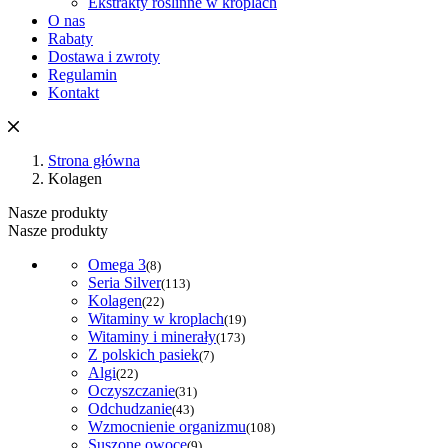
Ekstrakty roślinne w kroplach
O nas
Rabaty
Dostawa i zwroty
Regulamin
Kontakt
Strona główna
Kolagen
Nasze produkty
Nasze produkty
Omega 3
(8)
Seria Silver
(113)
Kolagen
(22)
Witaminy w kroplach
(19)
Witaminy i minerały
(173)
Z polskich pasiek
(7)
Algi
(22)
Oczyszczanie
(31)
Odchudzanie
(43)
Wzmocnienie organizmu
(108)
Suszone owoce
(9)