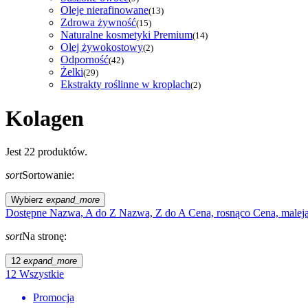
Oleje nierafinowane
(13)
Zdrowa żywność
(15)
Naturalne kosmetyki Premium
(14)
Olej żywokostowy
(2)
Odporność
(42)
Żelki
(29)
Ekstrakty roślinne w kroplach
(2)
Kolagen
Jest 22 produktów.
sort
Sortowanie:
Wybierz
expand_more
Dostępne
Nazwa, A do Z
Nazwa, Z do A
Cena, rosnąco
Cena, malej
sort
Na stronę:
12
expand_more
12
Wszystkie
Promocja