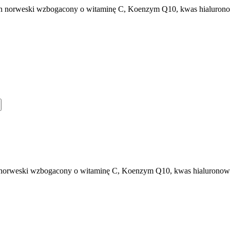
en norweski wzbogacony o witaminę C, Koenzym Q10, kwas hialuronow
n norweski wzbogacony o witaminę C, Koenzym Q10, kwas hialuronowy