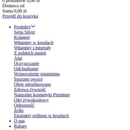
0 produktów
0,00 zł
Dostawa od
Suma
0,00 zł
Przejdź do koszyka
Produkty
Seria Silver
Kolagen
Witaminy w kroplach
Witaminy i minerały
Z polskich pasiek
Algi
Oczyszczanie
Odchudzanie
Wzmocnienie organizmu
Suszone owoce
Oleje nierafinowane
Zdrowa żywność
Naturalne kosmetyki Premium
Olej żywokostowy
Odporność
Żelki
Ekstrakty roślinne w kroplach
O nas
Rabaty