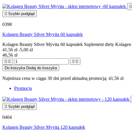


Szybki podgląd
0398
Kolagen Beauty Silver Myvita 60 kapsułek
Kolagen Beauty Silver Myvita 60 kapsułek Suplement diety Kolage
41,56 zł
-5,00 zł
46,56 zł




Do koszyka
Dodaj do koszyka
Najniższa cena w ciągu 30 dni przed aktualną promocją:
41,56 zł
Promocja

Szybki podgląd
0404
Kolagen Beauty Silver Myvita 120 kapsułek