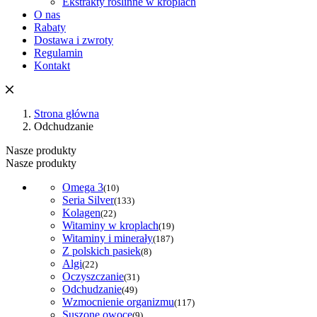
Ekstrakty roślinne w kroplach
O nas
Rabaty
Dostawa i zwroty
Regulamin
Kontakt
Strona główna
Odchudzanie
Nasze produkty
Nasze produkty
Omega 3
(10)
Seria Silver
(133)
Kolagen
(22)
Witaminy w kroplach
(19)
Witaminy i minerały
(187)
Z polskich pasiek
(8)
Algi
(22)
Oczyszczanie
(31)
Odchudzanie
(49)
Wzmocnienie organizmu
(117)
Suszone owoce
(9)