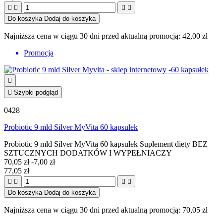




Do koszyka
Dodaj do koszyka
Najniższa cena w ciągu 30 dni przed aktualną promocją:
42,00 zł
Promocja


Szybki podgląd
0428
Probiotic 9 mld Silver MyVita 60 kapsułek
Probiotic 9 mld Silver MyVita 60 kapsułek Suplement diety BEZ
SZTUCZNYCH DODATKÓW I WYPEŁNIACZY
70,05 zł
-7,00 zł
77,05 zł




Do koszyka
Dodaj do koszyka
Najniższa cena w ciągu 30 dni przed aktualną promocją:
70,05 zł