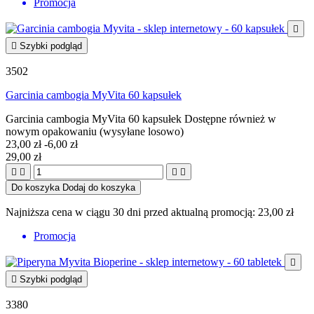
Promocja


Szybki podgląd
3502
Garcinia cambogia MyVita 60 kapsułek
Garcinia cambogia MyVita 60 kapsułek Dostępne również w
nowym opakowaniu (wysyłane losowo)
23,00 zł
-6,00 zł
29,00 zł




Do koszyka
Dodaj do koszyka
Najniższa cena w ciągu 30 dni przed aktualną promocją:
23,00 zł
Promocja


Szybki podgląd
3380