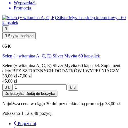
Wyprzedaż!
Promocja


Szybki podgląd
0640
Selen (+ witamina A, C, E) Silver Myvita 60 kapsułek
Selen (+ witamina A, C, E) Silver Myvita 60 kapsułek Suplement
diety BEZ SZTUCZNYCH DODATKÓW I WYPEŁNIACZY
38,00 zł
-7,00 zł
45,00 zł




Do koszyka
Dodaj do koszyka
Najniższa cena w ciągu 30 dni przed aktualną promocją:
38,00 zł
Pokazano 1-12 z 49 pozycji
Poprzedni