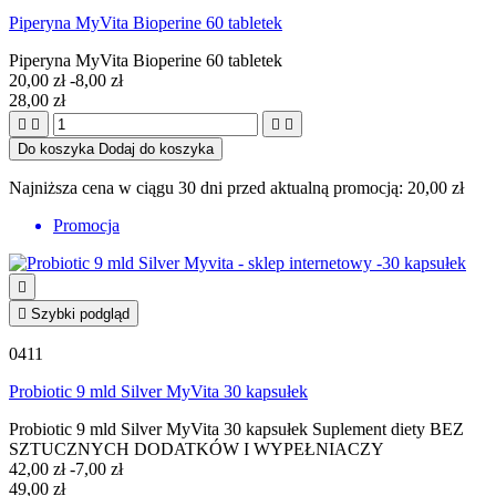
Piperyna MyVita Bioperine 60 tabletek
Piperyna MyVita Bioperine 60 tabletek
20,00 zł
-8,00 zł
28,00 zł




Do koszyka
Dodaj do koszyka
Najniższa cena w ciągu 30 dni przed aktualną promocją:
20,00 zł
Promocja


Szybki podgląd
0411
Probiotic 9 mld Silver MyVita 30 kapsułek
Probiotic 9 mld Silver MyVita 30 kapsułek Suplement diety BEZ
SZTUCZNYCH DODATKÓW I WYPEŁNIACZY
42,00 zł
-7,00 zł
49,00 zł