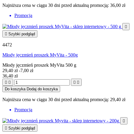
Najniższa cena w ciągu 30 dni przed aktualną promocją:
36,00 zł
Promocja


Szybki podgląd
4472
Młody jęczmień proszek MyVita - 500g
Młody jęczmień proszek MyVita 500 g
29,40 zł
-7,00 zł
36,40 zł




Do koszyka
Dodaj do koszyka
Najniższa cena w ciągu 30 dni przed aktualną promocją:
29,40 zł
Promocja


Szybki podgląd