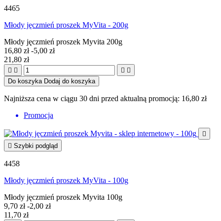
4465
Młody jęczmień proszek MyVita - 200g
Młody jęczmień proszek Myvita 200g
16,80 zł
-5,00 zł
21,80 zł




Do koszyka
Dodaj do koszyka
Najniższa cena w ciągu 30 dni przed aktualną promocją:
16,80 zł
Promocja


Szybki podgląd
4458
Młody jęczmień proszek MyVita - 100g
Młody jęczmień proszek Myvita 100g
9,70 zł
-2,00 zł
11,70 zł