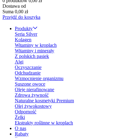
0 produktów
0,00 zł
Dostawa od
Suma
0,00 zł
Przejdź do koszyka
Produkty
Seria Silver
Kolagen
Witaminy w kroplach
Witaminy i minerały
Z polskich pasiek
Algi
Oczyszczanie
Odchudzanie
Wzmocnienie organizmu
Suszone owoce
Oleje nierafinowane
Zdrowa żywność
Naturalne kosmetyki Premium
Olej żywokostowy
Odporność
Żelki
Ekstrakty roślinne w kroplach
O nas
Rabaty