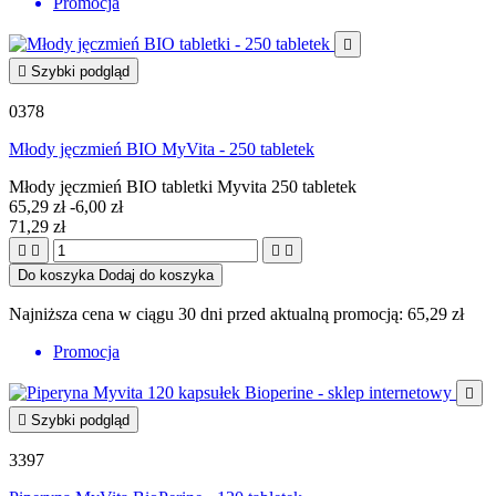
Promocja


Szybki podgląd
0378
Młody jęczmień BIO MyVita - 250 tabletek
Młody jęczmień BIO tabletki Myvita 250 tabletek
65,29 zł
-6,00 zł
71,29 zł




Do koszyka
Dodaj do koszyka
Najniższa cena w ciągu 30 dni przed aktualną promocją:
65,29 zł
Promocja


Szybki podgląd
3397