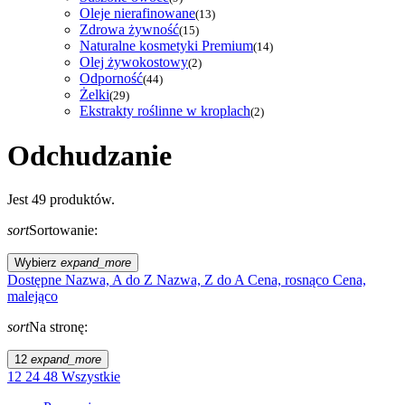
Oleje nierafinowane
(13)
Zdrowa żywność
(15)
Naturalne kosmetyki Premium
(14)
Olej żywokostowy
(2)
Odporność
(44)
Żelki
(29)
Ekstrakty roślinne w kroplach
(2)
Odchudzanie
Jest 49 produktów.
sort
Sortowanie:
Wybierz
expand_more
Dostępne
Nazwa, A do Z
Nazwa, Z do A
Cena, rosnąco
Cena,
malejąco
sort
Na stronę:
12
expand_more
12
24
48
Wszystkie