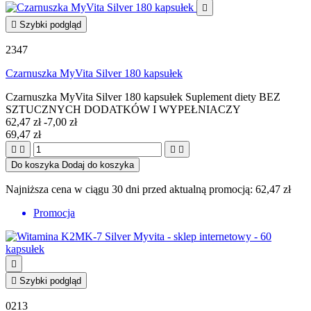


Szybki podgląd
2347
Czarnuszka MyVita Silver 180 kapsułek
Czarnuszka MyVita Silver 180 kapsułek Suplement diety BEZ
SZTUCZNYCH DODATKÓW I WYPEŁNIACZY
62,47 zł
-7,00 zł
69,47 zł




Do koszyka
Dodaj do koszyka
Najniższa cena w ciągu 30 dni przed aktualną promocją:
62,47 zł
Promocja


Szybki podgląd
0213