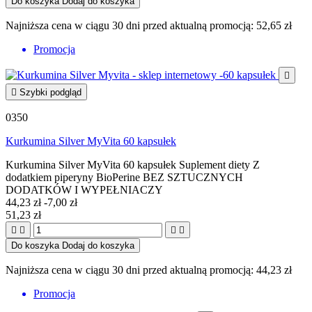
Do koszyka
Dodaj do koszyka
Najniższa cena w ciągu 30 dni przed aktualną promocją:
52,65 zł
Promocja


Szybki podgląd
0350
Kurkumina Silver MyVita 60 kapsułek
Kurkumina Silver MyVita 60 kapsułek Suplement diety Z
dodatkiem piperyny BioPerine BEZ SZTUCZNYCH
DODATKÓW I WYPEŁNIACZY
44,23 zł
-7,00 zł
51,23 zł




Do koszyka
Dodaj do koszyka
Najniższa cena w ciągu 30 dni przed aktualną promocją:
44,23 zł
Promocja