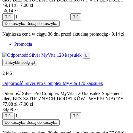
49,14 zł
-7,00 zł
56,14 zł




Do koszyka
Dodaj do koszyka
Najniższa cena w ciągu 30 dni przed aktualną promocją:
49,14 zł
Promocja


Szybki podgląd
2446
Odporność Silver Pro Complex MyVita 120 kapsułek
Odorność Silver Pro Complex MyVita 120 kapsułek Suplement
diety BEZ SZTUCZNYCH DODATKÓW I WYPEŁNIACZY
77,08 zł
-7,00 zł
84,08 zł




Do koszyka
Dodaj do koszyka
Najniższa cena w ciągu 30 dni przed aktualną promocją:
77,08 zł