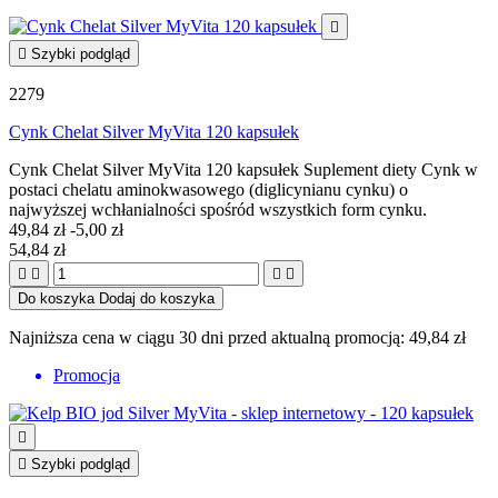


Szybki podgląd
2279
Cynk Chelat Silver MyVita 120 kapsułek
Cynk Chelat Silver MyVita 120 kapsułek Suplement diety Cynk w
postaci chelatu aminokwasowego (diglicynianu cynku) o
najwyższej wchłanialności spośród wszystkich form cynku.
49,84 zł
-5,00 zł
54,84 zł




Do koszyka
Dodaj do koszyka
Najniższa cena w ciągu 30 dni przed aktualną promocją:
49,84 zł
Promocja


Szybki podgląd