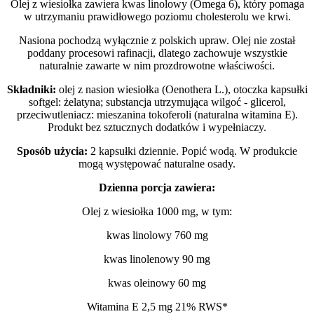
Olej z wiesiołka zawiera kwas linolowy (Omega 6), który pomaga
w utrzymaniu prawidłowego poziomu cholesterolu we krwi.
Nasiona pochodzą wyłącznie z polskich upraw. Olej nie został
poddany procesowi rafinacji, dlatego zachowuje wszystkie
naturalnie zawarte w nim prozdrowotne właściwości.
Składniki:
olej z nasion wiesiołka (Oenothera L.), otoczka kapsułki
softgel: żelatyna; substancja utrzymująca wilgoć - glicerol,
przeciwutleniacz: mieszanina tokoferoli (naturalna witamina E).
Produkt bez sztucznych dodatków i wypełniaczy.
Sposób użycia:
2 kapsułki dziennie. Popić wodą. W produkcie
mogą występować naturalne osady.
Dzienna porcja zawiera:
Olej z wiesiołka 1000 mg, w tym:
kwas linolowy 760 mg
kwas linolenowy 90 mg
kwas oleinowy 60 mg
Witamina E 2,5 mg 21% RWS*