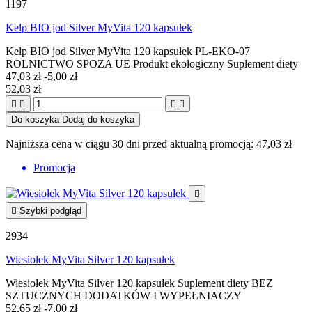
1197
Kelp BIO jod Silver MyVita 120 kapsułek
Kelp BIO jod Silver MyVita 120 kapsułek PL-EKO-07
ROLNICTWO SPOZA UE Produkt ekologiczny Suplement diety
47,03 zł
-5,00 zł
52,03 zł




Do koszyka
Dodaj do koszyka
Najniższa cena w ciągu 30 dni przed aktualną promocją:
47,03 zł
Promocja


Szybki podgląd
2934
Wiesiołek MyVita Silver 120 kapsułek
Wiesiołek MyVita Silver 120 kapsułek Suplement diety BEZ
SZTUCZNYCH DODATKÓW I WYPEŁNIACZY
52,65 zł
-7,00 zł