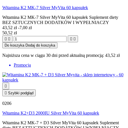
Witamina K2 MK-7 Silver MyVita 60 kapsułek
Witamina K2 MK-7 Silver MyVita 60 kapsułek Suplement diety
BEZ SZTUCZNYCH DODATKÓW I WYPEŁNIACZY
43,52 zł
-7,00 zł
50,52 zł




Do koszyka
Dodaj do koszyka
Najniższa cena w ciągu 30 dni przed aktualną promocją:
43,52 zł
Promocja


Szybki podgląd
0206
Witamina K2+D3 2000IU Silver MyVita 60 kapsułek
Witamina K2 MK-7 + D3 Silver MyVita 60 kapsułek Suplement
diety BEZ SZTUCZNYCH DODATKÓW I WYPEŁNIACZY