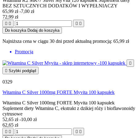
Witamina K2 MK-7 Silver MyVita 120 kapsułek Suplement diety
BEZ SZTUCZNYCH DODATKÓW I WYPEŁNIACZY
65,99 zł
-7,00 zł
72,99 zł




Do koszyka
Dodaj do koszyka
Najniższa cena w ciągu 30 dni przed aktualną promocją:
65,99 zł
Promocja


Szybki podgląd
0329
Witamina C Silver 1000mg FORTE Myvita 100 kapsułek
Witamina C Silver 1000mg FORTE Myvita 100 kapsułek
Suplement diety Witamina C, ekstrakt z dzikiej róży i bioflawonoidy
cytrusowe
52,65 zł
-10,00 zł
62,65 zł



