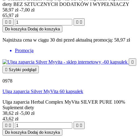
diety BEZ SZTUCZNYCH DODATKÓW I WYPEŁNIACZY
58,97 zł
-7,00 zł
65,97 zł




Do koszyka
Dodaj do koszyka
Najniższa cena w ciągu 30 dni przed aktualną promocją:
58,97 zł
Promocja


Szybki podgląd
0978
Ulga zaparcia Silver MyVita 60 kapsułek
Ulga zaparcia Herbal Complex MyVita SILVER PURE 100%
Suplement diety
38,62 zł
-5,00 zł
43,62 zł




Do koszyka
Dodaj do koszyka