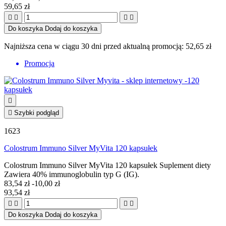
59,65 zł




Do koszyka
Dodaj do koszyka
Najniższa cena w ciągu 30 dni przed aktualną promocją:
52,65 zł
Promocja


Szybki podgląd
1623
Colostrum Immuno Silver MyVita 120 kapsułek
Colostrum Immuno Silver MyVita 120 kapsułek Suplement diety
Zawiera 40% immunoglobulin typ G (IG).
83,54 zł
-10,00 zł
93,54 zł




Do koszyka
Dodaj do koszyka