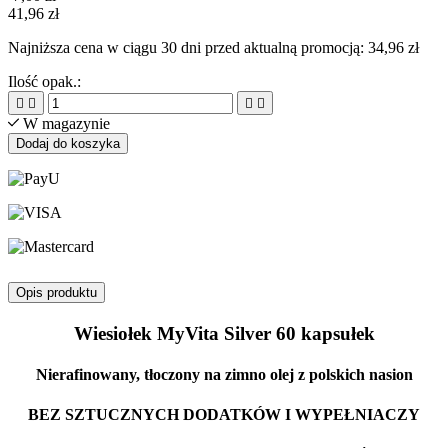
41,96 zł
Najniższa cena w ciągu 30 dni przed aktualną promocją:
34,96 zł
Ilość opak.:




W magazynie
Dodaj do koszyka
Opis produktu
Wiesiołek MyVita Silver 60 kapsułek
Nierafinowany, tłoczony na zimno olej z polskich nasion
BEZ SZTUCZNYCH DODATKÓW I WYPEŁNIACZY