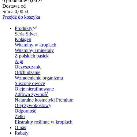
0 produktów
0,00 zł
Dostawa od
Suma
0,00 zł
Przejdź do koszyka
Produkty
Seria Silver
Kolagen
Witaminy w kroplach
Witaminy i minerały
Z polskich pasiek
Algi
Oczyszczanie
Odchudzanie
Wzmocnienie organizmu
Suszone owoce
Oleje nierafinowane
Zdrowa żywność
Naturalne kosmetyki Premium
Olej żywokostowy
Odporność
Żelki
Ekstrakty roślinne w kroplach
O nas
Rabaty